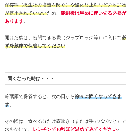
保存料（微生物の増殖を防ぐ）や酸化防止剤などの添加物
が使用されていない
ため、
開封後は早めに使い切る必要が
あります
。
開けた後は、密閉できる袋（ジップロック等）に入れて
必
ず冷蔵庫で保管してください
！
固くなった時は・・・
冷蔵庫で保管すると、次の日から
徐々に固くなってきま
す
。
その際は、食べる分だけ霧吹き（または手でパパッと）で
水をかけて、
レンチンで10秒ほど温めてみてください
♪