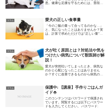
患。健康な足腰を守るためには、普段か
らの意識が大切です。この記事では、関
節をケアする食生活のポイントを獣医師
が解説していきます。
愛犬の正しい食事量
コラム
「今のご飯の量って合ってるのかな…」
と、気になったことはありませんか？実
は、計算で求めただけでは“正しい量”は
分かりません！この記事では、愛犬のド
ッグフードの食事量の求め方と、実際に
その量が合っているかどうかのチェック
方法を獣医師が解説します。
犬が吐く原因とは？対処法や気を
コラム
つけたい病気について獣医師が解
説！
愛犬が突然吐いてしまったとき、病気な
のかと心配になったことはありません
か？すぐに改善できるものから病気のサ
インが隠れているものまで、「嘔吐」に
は様々なケースがあります。この記事で
は、犬が吐いてしまう理由とその対処
保護中: 【講座】手作りごはんガ
コラム
法、病院へ行くべき鑑別ポイントを解説
イド🍚
していきます！
このコンテンツはパスワードで保護され
ています。閲覧するには以下にパスワー
ドを入力してください。 パスワード: