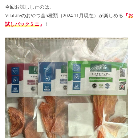
今回お試ししたのは、
VitaLifeのおやつ全5種類（2024.11月現在）が楽しめる
『
お
試しパックミニ
』
！