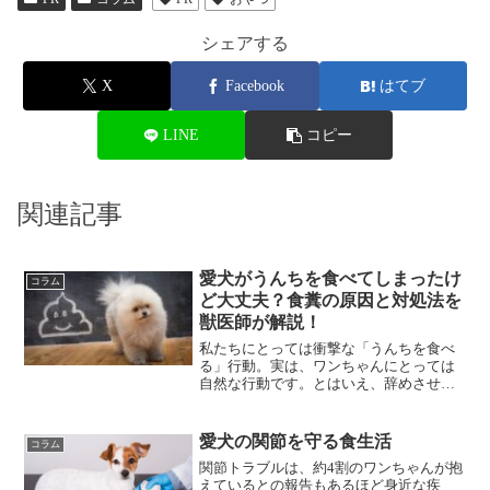
シェアする
X
Facebook
はてブ
LINE
コピー
関連記事
愛犬がうんちを食べてしまったけ
コラム
ど大丈夫？食糞の原因と対処法を
獣医師が解説！
私たちにとっては衝撃な「うんちを食べ
る」行動。実は、ワンちゃんにとっては
自然な行動です。とはいえ、辞めさせた
い…と思っている方も多いのではないで
しょうか？この記事ではそんな飼い主さ
まへ向けて、食糞する理由や対処法を解
愛犬の関節を守る食生活
コラム
説していきます！
関節トラブルは、約4割のワンちゃんが抱
えているとの報告もあるほど身近な疾